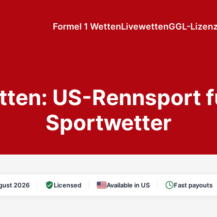
Formel 1 Wetten
Livewetten
GGL-Lizen
tten: US-Rennsport f
Sportwetter
gust 2026
Licensed
Available in US
Fast payouts