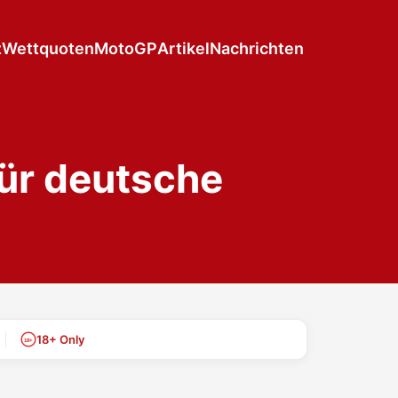
z
Wettquoten
MotoGP
Artikel
Nachrichten
ür deutsche
18+ Only
18+