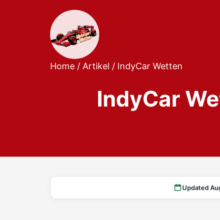
Home
/
Artikel
/
IndyCar Wetten
IndyCar We
Updated Au