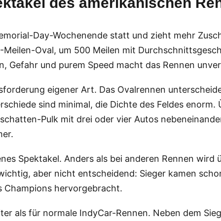
ektakel des amerikanischen Re
 Memorial-Day-Wochenende statt und zieht mehr Zusch
5-Meilen-Oval, um 500 Meilen mit Durchschnittsgesc
ion, Gefahr und purem Speed macht das Rennen unverg
usforderung eigener Art. Das Ovalrennen unterscheid
rschiede sind minimal, die Dichte des Feldes enorm.
schatten-Pulk mit drei oder vier Autos nebeneinander
mer.
genes Spektakel. Anders als bei anderen Rennen wird ü
wichtig, aber nicht entscheidend: Sieger kamen schon
its Champions hervorgebracht.
eiter als für normale IndyCar-Rennen. Neben dem Sie