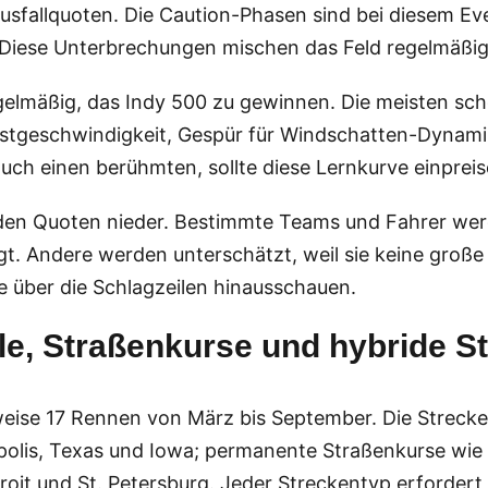
sfallquoten. Die Caution-Phasen sind bei diesem Eve
 Diese Unterbrechungen mischen das Feld regelmäßig
elmäßig, das Indy 500 zu gewinnen. Die meisten sche
hstgeschwindigkeit, Gespür für Windschatten-Dynami
auch einen berühmten, sollte diese Lernkurve einpreis
 den Quoten nieder. Bestimmte Teams und Fahrer we
tigt. Andere werden unterschätzt, weil sie keine gro
ie über die Schlagzeilen hinausschauen.
le, Straßenkurse und hybride S
ise 17 Rennen von März bis September. Die Streckenv
apolis, Texas und Iowa; permanente Straßenkurse wi
oit und St. Petersburg. Jeder Streckentyp erfordert