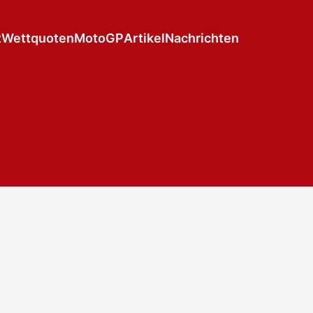
z
Wettquoten
MotoGP
Artikel
Nachrichten