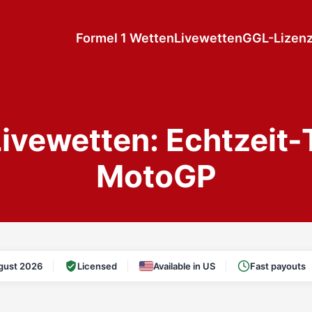
Formel 1 Wetten
Livewetten
GGL-Lizen
ivewetten: Echtzeit-T
MotoGP
gust 2026
Licensed
Available in US
Fast payouts