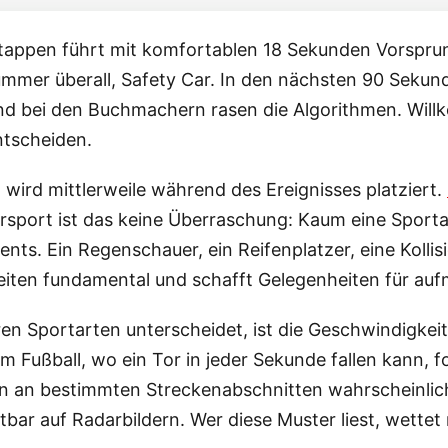
tappen führt mit komfortablen 18 Sekunden Vorsprung
Trümmer überall, Safety Car. In den nächsten 90 Sekun
nd bei den Buchmachern rasen die Algorithmen. Will
tscheiden.
t wird mittlerweile während des Ereignisses platziert.
orsport ist das keine Überraschung: Kaum eine Sportar
nts. Ein Regenschauer, ein Reifenplatzer, eine Kolli
eiten fundamental und schafft Gelegenheiten für a
n Sportarten unterscheidet, ist die Geschwindigkeit
im Fußball, wo ein Tor in jeder Sekunde fallen kann, 
 an bestimmten Streckenabschnitten wahrscheinlich
ar auf Radarbildern. Wer diese Muster liest, wettet n