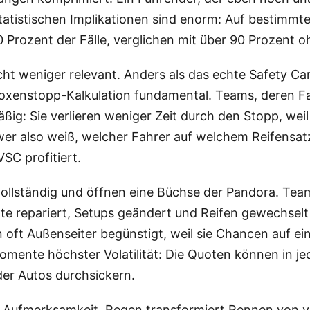
 statistischen Implikationen sind enorm: Auf bestim
0 Prozent der Fälle, verglichen mit über 90 Prozent 
nicht weniger relevant. Anders als das echte Safety C
oxenstopp-Kalkulation fundamental. Teams, deren F
ßig: Sie verlieren weniger Zeit durch den Stopp, wei
er also weiß, welcher Fahrer auf welchem Reifensatz 
SC profitiert.
ollständig und öffnen eine Büchse der Pandora. Tea
te repariert, Setups geändert und Reifen gewechselt
 oft Außenseiter begünstigt, weil sie Chancen auf e
Momente höchster Volatilität: Die Quoten können in 
er Autos durchsickern.
ufmerksamkeit. Regen transformiert Rennen von vo