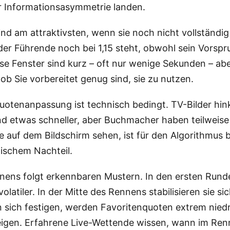
er Informationsasymmetrie landen.
nd am attraktivsten, wenn sie noch nicht vollständig
 der Führende noch bei 1,15 steht, obwohl sein Vorsp
se Fenster sind kurz – oft nur wenige Sekunden – aber 
ob Sie vorbereitet genug sind, sie zu nutzen.
otenanpassung ist technisch bedingt. TV-Bilder hink
d etwas schneller, aber Buchmacher haben teilweise 
 auf dem Bildschirm sehen, ist für den Algorithmus b
atischem Nachteil.
s folgt erkennbaren Mustern. In den ersten Runden
olatiler. In der Mitte des Rennens stabilisieren sie si
en sich festigen, werden Favoritenquoten extrem nie
igen. Erfahrene Live-Wettende wissen, wann im Renn