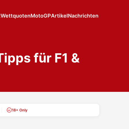
z
Wettquoten
MotoGP
Artikel
Nachrichten
ipps für F1 &
18+ Only
18+