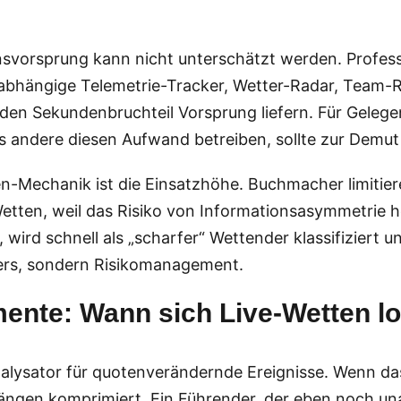
nsvorsprung kann nicht unterschätzt werden. Profes
 unabhängige Telemetrie-Tracker, Wetter-Radar, Team-
den Sekundenbruchteil Vorsprung liefern. Für Geleg
ss andere diesen Aufwand betreiben, sollte zur Demu
n-Mechanik ist die Einsatzhöhe. Buchmacher limitier
etten, weil das Risiko von Informationsasymmetrie h
wird schnell als „scharfer“ Wettender klassifiziert un
ters, sondern Risikomanagement.
ente: Wann sich Live-Wetten l
atalysator für quotenverändernde Ereignisse. Wenn da
gen komprimiert. Ein Führender, der eben noch unang