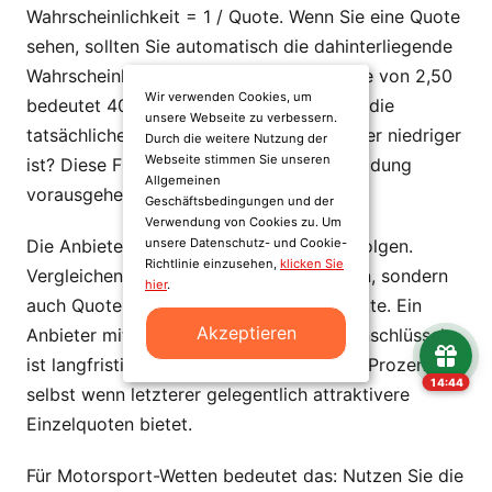
Wahrscheinlichkeit = 1 / Quote. Wenn Sie eine Quote
sehen, sollten Sie automatisch die dahinterliegende
Wahrscheinlichkeit mitdenken. Eine Quote von 2,50
Wir verwenden Cookies, um
bedeutet 40 Prozent – glauben Sie, dass die
unsere Webseite zu verbessern.
tatsächliche Wahrscheinlichkeit höher oder niedriger
Durch die weitere Nutzung der
Webseite stimmen Sie unseren
ist? Diese Frage sollte jeder Wettentscheidung
Allgemeinen
vorausgehen.
Geschäftsbedingungen und der
Verwendung von Cookies zu. Um
Die Anbieterwahl sollte systematisch erfolgen.
unsere Datenschutz- und Cookie-
Richtlinie einzusehen,
klicken Sie
Vergleichen Sie nicht nur einzelne Quoten, sondern
hier
.
auch Quotenschlüssel über Zeit und Märkte. Ein
Akzeptieren
Anbieter mit konstant 93 Prozent Quotenschlüssel
ist langfristig profitabler als einer mit 90 Prozent –
14:43
selbst wenn letzterer gelegentlich attraktivere
Einzelquoten bietet.
Für Motorsport-Wetten bedeutet das: Nutzen Sie die