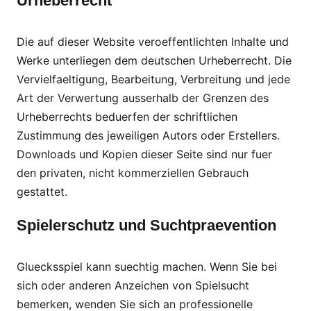
Urheberrecht
Die auf dieser Website veroeffentlichten Inhalte und
Werke unterliegen dem deutschen Urheberrecht. Die
Vervielfaeltigung, Bearbeitung, Verbreitung und jede
Art der Verwertung ausserhalb der Grenzen des
Urheberrechts beduerfen der schriftlichen
Zustimmung des jeweiligen Autors oder Erstellers.
Downloads und Kopien dieser Seite sind nur fuer
den privaten, nicht kommerziellen Gebrauch
gestattet.
Spielerschutz und Suchtpraevention
Gluecksspiel kann suechtig machen. Wenn Sie bei
sich oder anderen Anzeichen von Spielsucht
bemerken, wenden Sie sich an professionelle