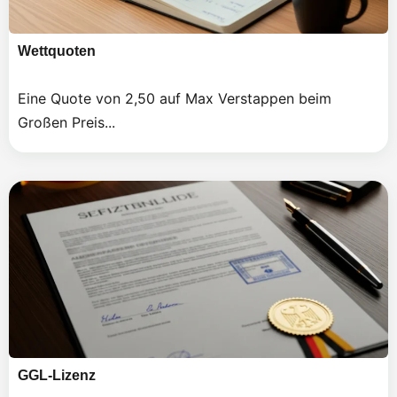
Wettquoten
Eine Quote von 2,50 auf Max Verstappen beim
Großen Preis...
GGL-Lizenz