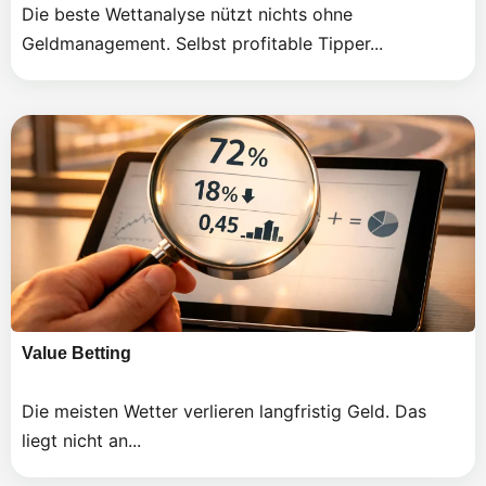
Die beste Wettanalyse nützt nichts ohne
Geldmanagement. Selbst profitable Tipper...
Value Betting
Die meisten Wetter verlieren langfristig Geld. Das
liegt nicht an...