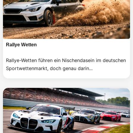
Rallye Wetten
Rallye-Wetten führen ein Nischendasein im deutschen
Sportwettenmarkt, doch genau darin...