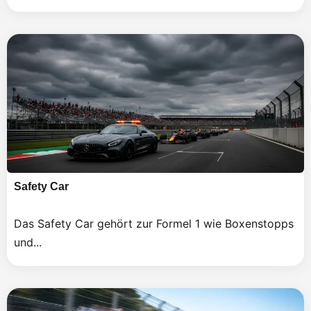
Safety Car
Das Safety Car gehört zur Formel 1 wie Boxenstopps
und...