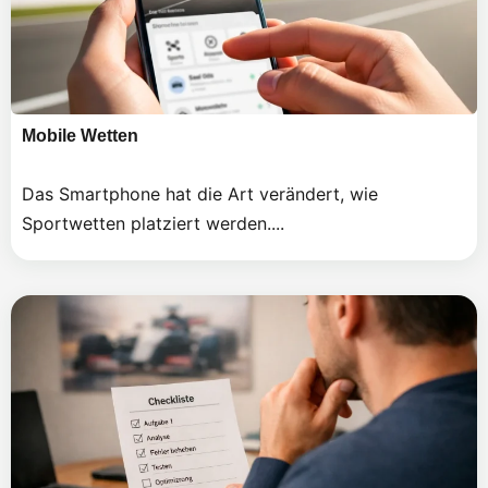
Mobile Wetten
Das Smartphone hat die Art verändert, wie
Sportwetten platziert werden....