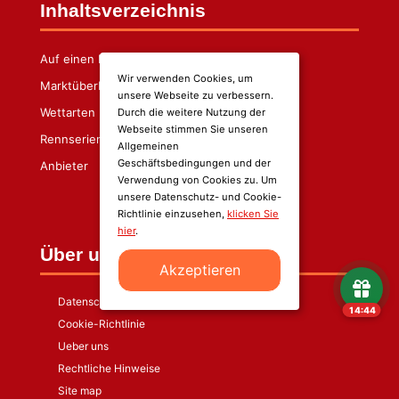
Inhaltsverzeichnis
Auf einen Blick
Wir verwenden Cookies, um
Marktüberblick
unsere Webseite zu verbessern.
Wettarten
Durch die weitere Nutzung der
Webseite stimmen Sie unseren
Rennserien
Allgemeinen
Geschäftsbedingungen und der
Anbieter
Verwendung von Cookies zu. Um
unsere Datenschutz- und Cookie-
Richtlinie einzusehen,
klicken Sie
hier
.
Über uns
Akzeptieren
Datenschutzerklaerung
14:42
Cookie-Richtlinie
Ueber uns
Rechtliche Hinweise
Site map