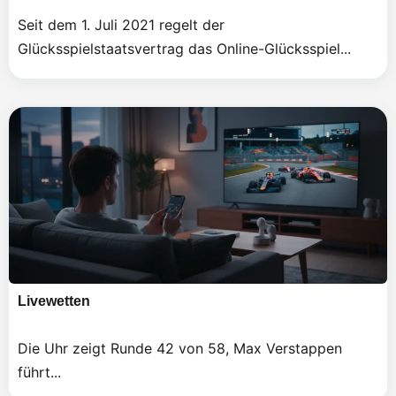
Seit dem 1. Juli 2021 regelt der
Glücksspielstaatsvertrag das Online-Glücksspiel...
Livewetten
Die Uhr zeigt Runde 42 von 58, Max Verstappen
führt...