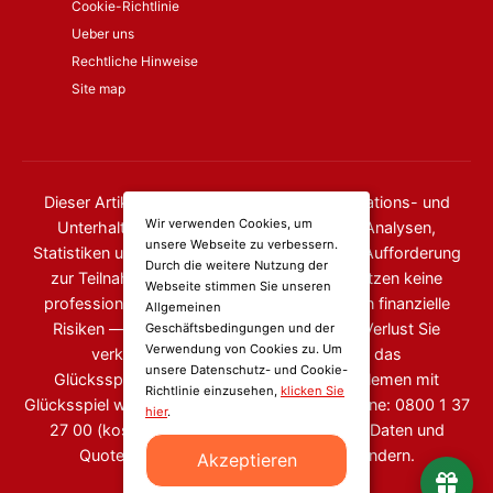
Cookie-Richtlinie
Ueber uns
Rechtliche Hinweise
Site map
Dieser Artikel dient ausschließlich zu Informations- und
Wir verwenden Cookies, um
Unterhaltungszwecken. Die dargestellten Analysen,
unsere Webseite zu verbessern.
Statistiken und Einschätzungen stellen keine Aufforderung
Durch die weitere Nutzung der
zur Teilnahme an Sportwetten dar und ersetzen keine
Webseite stimmen Sie unseren
professionelle Beratung. Sportwetten bergen finanzielle
Allgemeinen
Risiken — setzen Sie nur Geld ein, dessen Verlust Sie
Geschäftsbedingungen und der
Verwendung von Cookies zu. Um
verkraften können. In Deutschland gilt das
unsere Datenschutz- und Cookie-
Glücksspielgesetz (GlüStV 2021). Bei Problemen mit
Richtlinie einzusehen,
klicken Sie
Glücksspiel wenden Sie sich an die BZgA-Hotline: 0800 1 37
hier
.
27 00 (kostenlos, anonym). Alle genannten Daten und
Quoten entsprechen und können sich ändern.
Akzeptieren