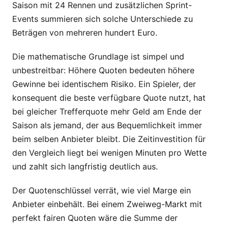
Saison mit 24 Rennen und zusätzlichen Sprint-
Events summieren sich solche Unterschiede zu
Beträgen von mehreren hundert Euro.
Die mathematische Grundlage ist simpel und
unbestreitbar: Höhere Quoten bedeuten höhere
Gewinne bei identischem Risiko. Ein Spieler, der
konsequent die beste verfügbare Quote nutzt, hat
bei gleicher Trefferquote mehr Geld am Ende der
Saison als jemand, der aus Bequemlichkeit immer
beim selben Anbieter bleibt. Die Zeitinvestition für
den Vergleich liegt bei wenigen Minuten pro Wette
und zahlt sich langfristig deutlich aus.
Der Quotenschlüssel verrät, wie viel Marge ein
Anbieter einbehält. Bei einem Zweiweg-Markt mit
perfekt fairen Quoten wäre die Summe der