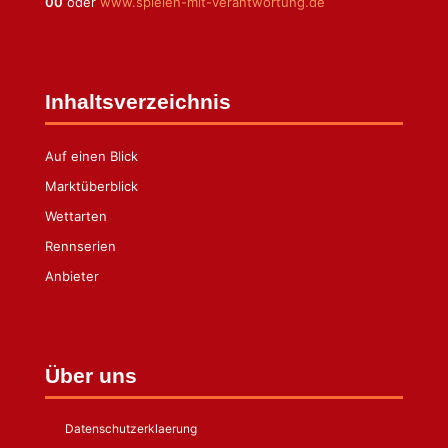
00
oder
www.spielen-mit-verantwortung.de
Inhaltsverzeichnis
Auf einen Blick
Marktüberblick
Wettarten
Rennserien
Anbieter
Über uns
Datenschutzerklaerung