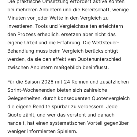
Die praktische Umsetzung erfordert aktive Konten
bei mehreren Anbietern und die Bereitschaft, wenige
Minuten vor jeder Wette in den Vergleich zu
investieren. Tools und Vergleichsseiten erleichtern
den Prozess erheblich, ersetzen aber nicht das
eigene Urteil und die Erfahrung. Die Wettsteuer-
Behandlung muss beim Vergleich berücksichtigt
werden, da sie den effektiven Quotenunterschied
zwischen Anbietern maßgeblich beeinflusst.
Für die Saison 2026 mit 24 Rennen und zusätzlichen
Sprint-Wochenenden bieten sich zahlreiche
Gelegenheiten, durch konsequenten Quotenvergleich
die eigene Rendite spürbar zu verbessern. Jede
Quote zählt, und wer das versteht und danach
handelt, hat einen systematischen Vorteil gegenüber
weniger informierten Spielern.