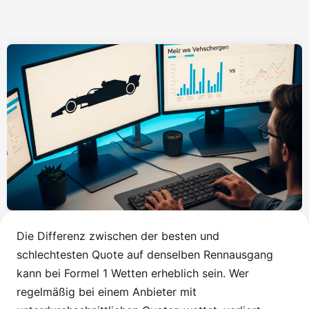
Die Differenz zwischen der besten und
schlechtesten Quote auf denselben Rennausgang
kann bei Formel 1 Wetten erheblich sein. Wer
regelmäßig bei einem Anbieter mit