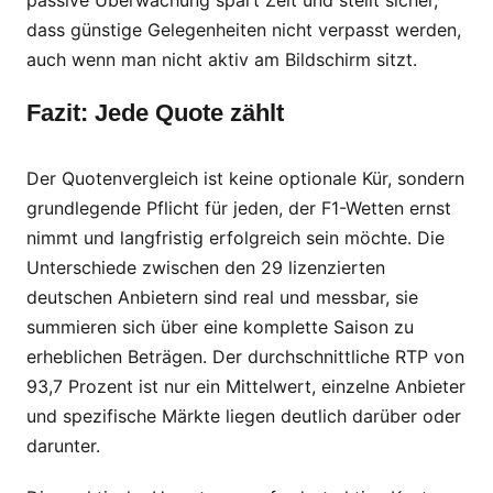
dass günstige Gelegenheiten nicht verpasst werden,
auch wenn man nicht aktiv am Bildschirm sitzt.
Fazit: Jede Quote zählt
Der Quotenvergleich ist keine optionale Kür, sondern
grundlegende Pflicht für jeden, der F1-Wetten ernst
nimmt und langfristig erfolgreich sein möchte. Die
Unterschiede zwischen den 29 lizenzierten
deutschen Anbietern sind real und messbar, sie
summieren sich über eine komplette Saison zu
erheblichen Beträgen. Der durchschnittliche RTP von
93,7 Prozent ist nur ein Mittelwert, einzelne Anbieter
und spezifische Märkte liegen deutlich darüber oder
darunter.