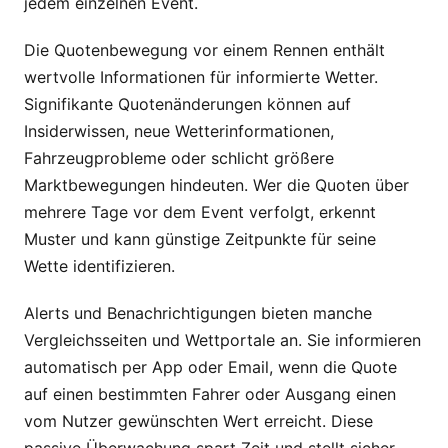
jedem einzelnen Event.
Die Quotenbewegung vor einem Rennen enthält
wertvolle Informationen für informierte Wetter.
Signifikante Quotenänderungen können auf
Insiderwissen, neue Wetterinformationen,
Fahrzeugprobleme oder schlicht größere
Marktbewegungen hindeuten. Wer die Quoten über
mehrere Tage vor dem Event verfolgt, erkennt
Muster und kann günstige Zeitpunkte für seine
Wette identifizieren.
Alerts und Benachrichtigungen bieten manche
Vergleichsseiten und Wettportale an. Sie informieren
automatisch per App oder Email, wenn die Quote
auf einen bestimmten Fahrer oder Ausgang einen
vom Nutzer gewünschten Wert erreicht. Diese
passive Überwachung spart Zeit und stellt sicher,