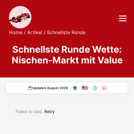
Home
/
Artikel
/
Schnellste Runde
Schnellste Runde Wette:
Nischen-Markt mit Value
Updated August 2026
18+
Failed to load.
Retry