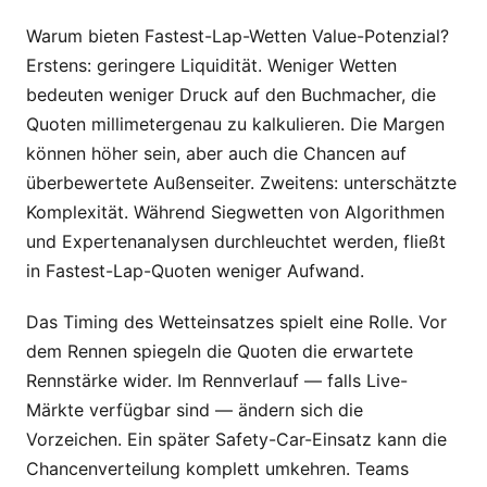
Warum bieten Fastest-Lap-Wetten Value-Potenzial?
Erstens: geringere Liquidität. Weniger Wetten
bedeuten weniger Druck auf den Buchmacher, die
Quoten millimetergenau zu kalkulieren. Die Margen
können höher sein, aber auch die Chancen auf
überbewertete Außenseiter. Zweitens: unterschätzte
Komplexität. Während Siegwetten von Algorithmen
und Expertenanalysen durchleuchtet werden, fließt
in Fastest-Lap-Quoten weniger Aufwand.
Das Timing des Wetteinsatzes spielt eine Rolle. Vor
dem Rennen spiegeln die Quoten die erwartete
Rennstärke wider. Im Rennverlauf — falls Live-
Märkte verfügbar sind — ändern sich die
Vorzeichen. Ein später Safety-Car-Einsatz kann die
Chancenverteilung komplett umkehren. Teams