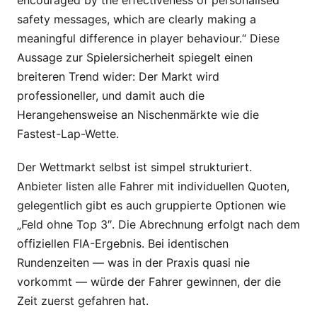
safety messages, which are clearly making a
meaningful difference in player behaviour.“ Diese
Aussage zur Spielersicherheit spiegelt einen
breiteren Trend wider: Der Markt wird
professioneller, und damit auch die
Herangehensweise an Nischenmärkte wie die
Fastest-Lap-Wette.
Der Wettmarkt selbst ist simpel strukturiert.
Anbieter listen alle Fahrer mit individuellen Quoten,
gelegentlich gibt es auch gruppierte Optionen wie
„Feld ohne Top 3″. Die Abrechnung erfolgt nach dem
offiziellen FIA-Ergebnis. Bei identischen
Rundenzeiten — was in der Praxis quasi nie
vorkommt — würde der Fahrer gewinnen, der die
Zeit zuerst gefahren hat.