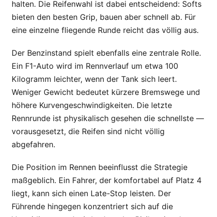
halten. Die Reifenwahl ist dabei entscheidend: Softs
bieten den besten Grip, bauen aber schnell ab. Für
eine einzelne fliegende Runde reicht das völlig aus.
Der Benzinstand spielt ebenfalls eine zentrale Rolle.
Ein F1-Auto wird im Rennverlauf um etwa 100
Kilogramm leichter, wenn der Tank sich leert.
Weniger Gewicht bedeutet kürzere Bremswege und
höhere Kurvengeschwindigkeiten. Die letzte
Rennrunde ist physikalisch gesehen die schnellste —
vorausgesetzt, die Reifen sind nicht völlig
abgefahren.
Die Position im Rennen beeinflusst die Strategie
maßgeblich. Ein Fahrer, der komfortabel auf Platz 4
liegt, kann sich einen Late-Stop leisten. Der
Führende hingegen konzentriert sich auf die