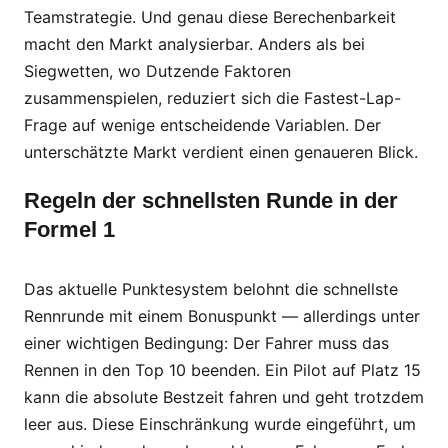
Teamstrategie. Und genau diese Berechenbarkeit
macht den Markt analysierbar. Anders als bei
Siegwetten, wo Dutzende Faktoren
zusammenspielen, reduziert sich die Fastest-Lap-
Frage auf wenige entscheidende Variablen. Der
unterschätzte Markt verdient einen genaueren Blick.
Regeln der schnellsten Runde in der
Formel 1
Das aktuelle Punktesystem belohnt die schnellste
Rennrunde mit einem Bonuspunkt — allerdings unter
einer wichtigen Bedingung: Der Fahrer muss das
Rennen in den Top 10 beenden. Ein Pilot auf Platz 15
kann die absolute Bestzeit fahren und geht trotzdem
leer aus. Diese Einschränkung wurde eingeführt, um