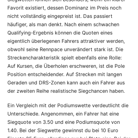
Favorit existiert, dessen Dominanz im Preis noch
nicht vollständig eingepreist ist. Das passiert
häufiger, als man denkt. Nach einem schwachen
Qualifying-Ergebnis können die Quoten eines
eigentlich überlegenen Fahrers attraktiver werden,
obwohl seine Rennpace unverändert stark ist. Die
Streckencharakteristik spielt ebenfalls eine Rolle:
Auf Kursen, die Überholen erschweren, ist die Pole
Position entscheidender. Auf Strecken mit langen
Geraden und DRS-Zonen kann auch ein Fahrer aus
der zweiten Reihe realistische Siegchancen haben.
Ein Vergleich mit der Podiumswette verdeutlicht die
Unterschiede. Angenommen, ein Fahrer hat eine
Siegquote von 3.50 und eine Podiumsquote von
1.40. Bei der Siegwette gewinnst du bei 10 Euro