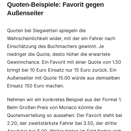
Quoten-Beispiele: Favorit gegen
Außenseiter
Quoten bei Siegwetten spiegeln die
Wahrscheinlichkeit wider, mit der ein Fahrer nach
Einschätzung des Buchmachers gewinnt. Je
niedriger die Quote, desto höher die erwartete
Gewinnchance. Ein Favorit mit einer Quote von 1.50
bringt bei 10 Euro Einsatz nur 15 Euro zurück. Ein
Außenseiter mit Quote 15.00 würde aus demselben
Einsatz 150 Euro machen.
Nehmen wir ein konkretes Beispiel aus der Formel 1.
Beim Großen Preis von Monaco könnte die
Quotenverteilung so aussehen: Der Favorit steht bei
2.20, der zweitstärkste Fahrer bei 3.50, der dritte