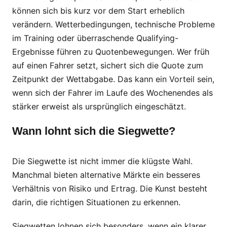
können sich bis kurz vor dem Start erheblich
verändern. Wetterbedingungen, technische Probleme
im Training oder überraschende Qualifying-
Ergebnisse führen zu Quotenbewegungen. Wer früh
auf einen Fahrer setzt, sichert sich die Quote zum
Zeitpunkt der Wettabgabe. Das kann ein Vorteil sein,
wenn sich der Fahrer im Laufe des Wochenendes als
stärker erweist als ursprünglich eingeschätzt.
Wann lohnt sich die Siegwette?
Die Siegwette ist nicht immer die klügste Wahl.
Manchmal bieten alternative Märkte ein besseres
Verhältnis von Risiko und Ertrag. Die Kunst besteht
darin, die richtigen Situationen zu erkennen.
Siegwetten lohnen sich besonders, wenn ein klarer