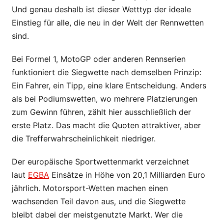
Und genau deshalb ist dieser Wetttyp der ideale
Einstieg für alle, die neu in der Welt der Rennwetten
sind.
Bei Formel 1, MotoGP oder anderen Rennserien
funktioniert die Siegwette nach demselben Prinzip:
Ein Fahrer, ein Tipp, eine klare Entscheidung. Anders
als bei Podiumswetten, wo mehrere Platzierungen
zum Gewinn führen, zählt hier ausschließlich der
erste Platz. Das macht die Quoten attraktiver, aber
die Trefferwahrscheinlichkeit niedriger.
Der europäische Sportwettenmarkt verzeichnet
laut
EGBA
Einsätze in Höhe von 20,1 Milliarden Euro
jährlich. Motorsport-Wetten machen einen
wachsenden Teil davon aus, und die Siegwette
bleibt dabei der meistgenutzte Markt. Wer die