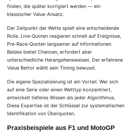
finden, die später korrigiert werden — ein
klassischer Value-Ansatz.
Der Zeitpunkt der Wette spielt eine entscheidende
Rolle. Live-Quoten reagieren schnell auf Ereignisse,
Pre-Race-Quoten langsamer auf Informationen.
Beides bietet Chancen, erfordert aber
unterschiedliche Herangehensweisen. Der erfahrene
Value Bettor wählt sein Timing bewusst.
Die eigene Spezialisierung ist ein Vorteil. Wer sich
auf eine Serie oder einen Wetttyp konzentriert,
entwickelt tieferes Wissen als jeder Algorithmus.
Diese Expertise ist der Schlüssel zur systematischen
Identifikation von Überquoten.
Praxisbeispiele aus F1 und MotoGP