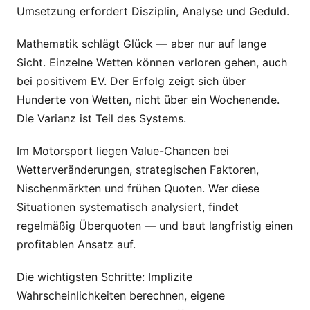
Umsetzung erfordert Disziplin, Analyse und Geduld.
Mathematik schlägt Glück — aber nur auf lange
Sicht. Einzelne Wetten können verloren gehen, auch
bei positivem EV. Der Erfolg zeigt sich über
Hunderte von Wetten, nicht über ein Wochenende.
Die Varianz ist Teil des Systems.
Im Motorsport liegen Value-Chancen bei
Wetterveränderungen, strategischen Faktoren,
Nischenmärkten und frühen Quoten. Wer diese
Situationen systematisch analysiert, findet
regelmäßig Überquoten — und baut langfristig einen
profitablen Ansatz auf.
Die wichtigsten Schritte: Implizite
Wahrscheinlichkeiten berechnen, eigene