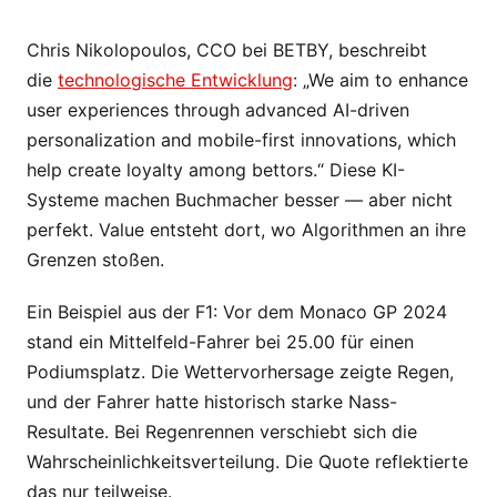
Chris Nikolopoulos, CCO bei BETBY, beschreibt
die
technologische Entwicklung
: „We aim to enhance
user experiences through advanced AI-driven
personalization and mobile-first innovations, which
help create loyalty among bettors.“ Diese KI-
Systeme machen Buchmacher besser — aber nicht
perfekt. Value entsteht dort, wo Algorithmen an ihre
Grenzen stoßen.
Ein Beispiel aus der F1: Vor dem Monaco GP 2024
stand ein Mittelfeld-Fahrer bei 25.00 für einen
Podiumsplatz. Die Wettervorhersage zeigte Regen,
und der Fahrer hatte historisch starke Nass-
Resultate. Bei Regenrennen verschiebt sich die
Wahrscheinlichkeitsverteilung. Die Quote reflektierte
das nur teilweise.